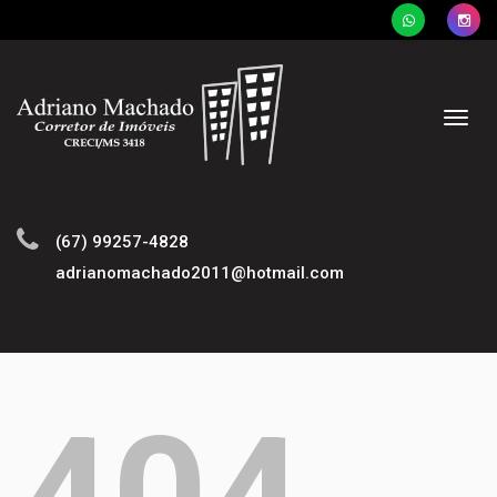
Naveg
(67) 99257-4828
adrianomachado2011@hotmail.com