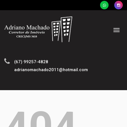
Naveg
(67) 99257-4828
adrianomachado2011@hotmail.com