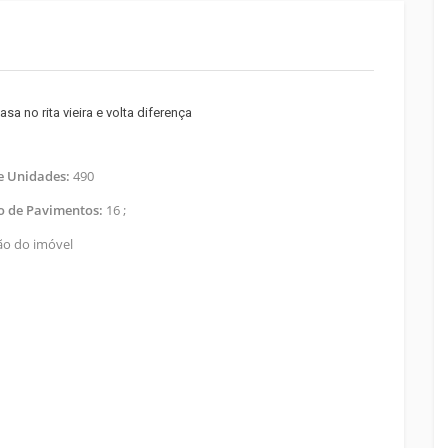
sa no rita vieira e volta diferença
de Unidades:
490
 de Pavimentos:
16 ;
ão do imóvel