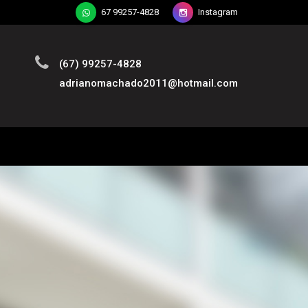
67 99257-4828
Instagram
(67) 99257-4828
adrianomachado2011@hotmail.com