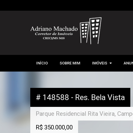
INÍCIO
SOBRE MIM
IMÓVEIS
IMÓVEIS
ANUN
VENDA
LOCAÇÃO
# 148588 - Res. Bela Vista
Parque Residencial Rita Vieira, Cam
R$ 350.000,00