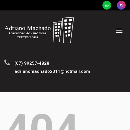
Naveg
(67) 99257-4828
adrianomachado2011@hotmail.com