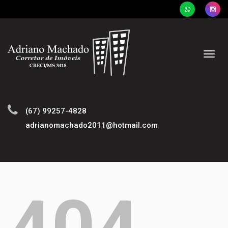
Naveg
(67) 99257-4828
adrianomachado2011@hotmail.com