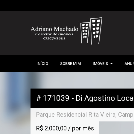
INÍCIO
SOBRE MIM
IMÓVEIS
IMÓVEIS
ANUN
VENDA
LOCAÇÃO
# 171039 - Di Agostino Loc
Parque Residencial Rita Vieira, Cam
R$ 2.000,00 / por mês