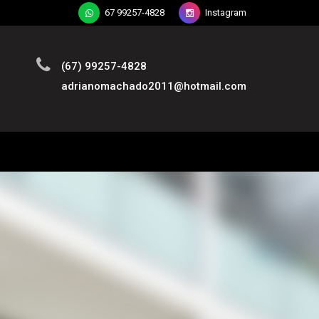
67 99257-4828
Instagram
(67) 99257-4828
adrianomachado2011@hotmail.com