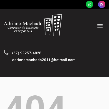
Naveg
(67) 99257-4828
adrianomachado2011@hotmail.com