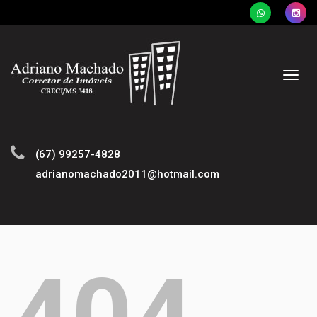
Naveg
(67) 99257-4828
adrianomachado2011@hotmail.com