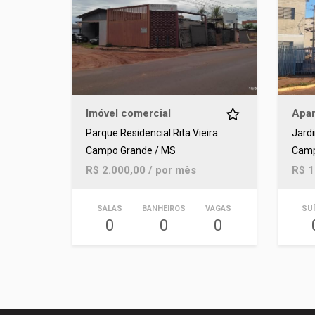
Imóvel comercial
Apar
Parque Residencial Rita Vieira
Jardi
Campo Grande / MS
Camp
R$ 2.000,00 / por mês
R$ 1
SALAS
BANHEIROS
VAGAS
SU
0
0
0