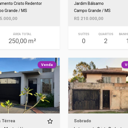
amento Cristo Redentor
Jardim Bálsamo
o Grande / MS
Campo Grande / MS
5.000,00
R$ 210.000,00
ÁREA TOTAL
SUÍTES
QUARTOS
BANH
250,00 m²
0
2
Venda
V
 Térrea
Sobrado