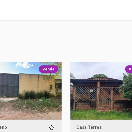
Venda
V
eno
Casa Térrea