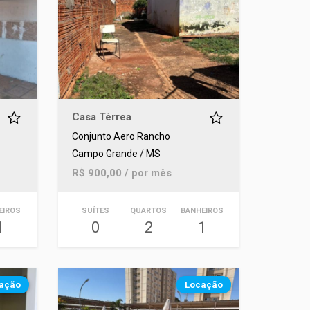
Casa Térrea
Conjunto Aero Rancho
Campo Grande / MS
R$ 900,00 / por mês
EIROS
SUÍTES
QUARTOS
BANHEIROS
1
0
2
1
ação
Locação