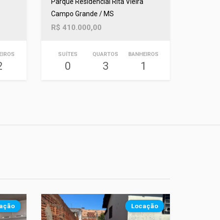
Parque Residencial Rita Vieira
Campo Grande / MS
R$ 410.000,00
EIROS
SUÍTES
QUARTOS
BANHEIROS
2
0
3
1
ação
Locação