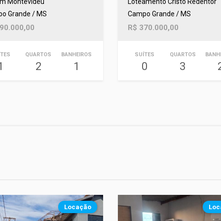
im Montevidéu
Loteamento Cristo Redentor
o Grande / MS
Campo Grande / MS
90.000,00
R$ 370.000,00
ÍTES
QUARTOS
BANHEIROS
SUÍTES
QUARTOS
BANH
1
2
1
0
3
Locação
Loc