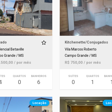
rado
Kitchenette/Conjugados
encial Betaville
Vila Marcos Roberto
o Grande / MS
Campo Grande / MS
.500,00 / por mês
R$ 750,00 / por mês
ÍTES
QUARTOS
BANHEIROS
SUÍTES
QUARTOS
BANH
4
0
6
0
1
Locação
Loc