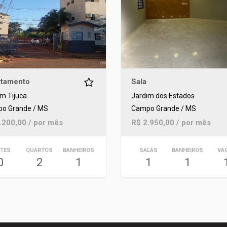
tamento
Sala
m Tijuca
Jardim dos Estados
o Grande / MS
Campo Grande / MS
.200,00 / por mês
R$ 2.950,00 / por mês
ÍTES
QUARTOS
BANHEIROS
SALAS
BANHEIROS
VA
0
2
1
1
1