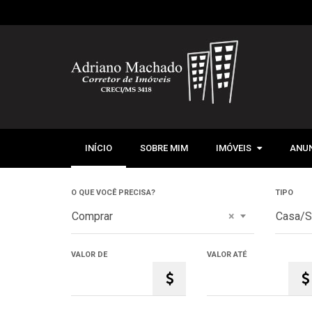
INÍCIO
SOBRE MIM
IMÓVEIS
IMÓVEIS
ANUN
VENDA
O QUE VOCÊ PRECISA?
TIPO
LOCAÇÃO
Comprar
×
Casa/S
VALOR DE
VALOR ATÉ