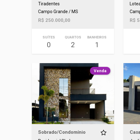
Tiradentes
Lote
Campo Grande / MS
Camp
R$ 250.000,00
R$ 5
SUÍTES
QUARTOS
BANHEIROS
0
2
1
Venda
Sobrado/Condomínio
Casa