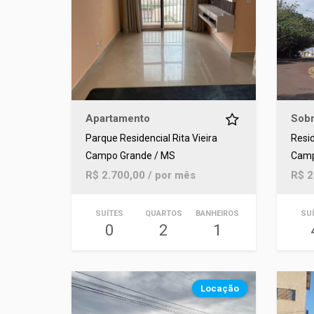
Apartamento
Sob
Parque Residencial Rita Vieira
Resid
Campo Grande / MS
Camp
R$ 2.700,00 / por mês
R$ 2
SUÍTES
QUARTOS
BANHEIROS
SU
0
2
1
Locação