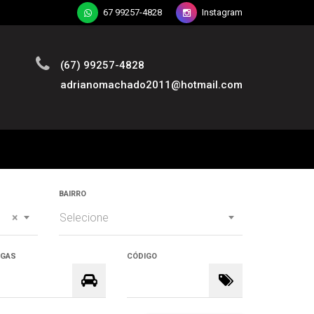
67 99257-4828
Instagram
(67) 99257-4828
adrianomachado2011@hotmail.com
BAIRRO
×
Selecione
AGAS
CÓDIGO